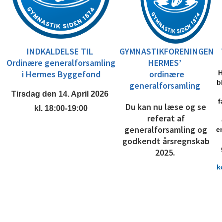
INDKALDELSE TIL
GYMNASTIKFORENINGEN
Ordinære generalforsamling
HERMES’
i Hermes Byggefond
ordinære
H
b
generalforsamling
Tirsdag den 14. April 2026
f
Du kan nu læse og se
kl. 18:00-19:00
referat af
generalforsamling og
e
godkendt årsregnskab
2025.
k