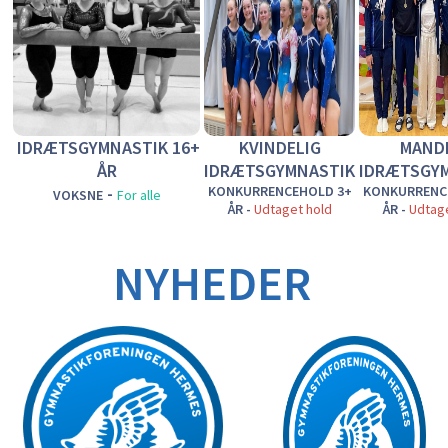
IDRÆTSGYMNASTIK
16+
KVINDELIG
MAND
ÅR
IDRÆTSGYMNASTIK
IDRÆTSGY
-
KONKURRENCEHOLD 3+
KONKURRENC
VOKSNE
For alle
ÅR -
Udtaget hold
ÅR -
Udtage
NYHEDER