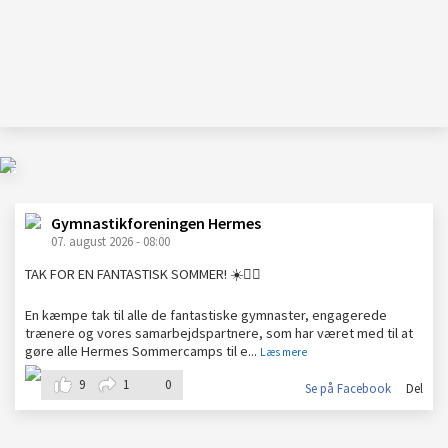
Gymnastikforeningen
Hermes
Gymnastikforeningen Hermes
synes godt om
07. august 2026 - 08:00
TAK FOR EN FANTASTISK SOMMER! ☀️🤸‍♀️
En kæmpe tak til alle de fantastiske gymnaster, engagerede
trænere og vores samarbejdspartnere, som har været med til at
gøre alle Hermes Sommercamps til e
...
Læs mere
9
1
0
Se på Facebook
Del